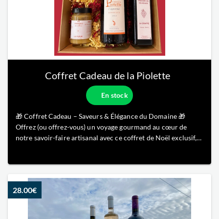
Coffret Cadeau de la Piolette
En stock
🎁 Coffret Cadeau – Saveurs & Élégance du Domaine 🎁
Offrez (ou offrez-vous) un voyage gourmand au cœur de
notre savoir-faire artisanal avec ce coffret de Noël exclusif,
mêlant authenticité et raffinement. Ce coffret réunit : 🍷 Une
bouteille d’Opportun , notre vin rouge emblématique, à la
fois élég
28.00€