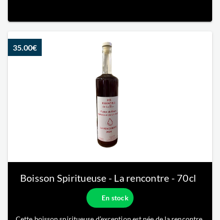
vins de bordeaux originaux et inattendus, nous souhaitons
sortir des codes traditionnels de bordeaux.
35.00€
Boisson Spiritueuse - La rencontre
- 70cl
En stock
Cette boisson spiritueuse d’exception est née de la rencontre