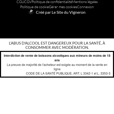
CGU
CGV
Politique de confidentialité
Mentions légales
Politique de cookie
Gérer mes cookies
Connexion
Créé par Le Site du Vigneron
L'ABUS D'ALCOOL EST DANGEREUX POUR LA SANTÉ, À
CONSOMMER AVEC MODÉRATION.
Interdiction de vente de boissons alcooliques aux mineurs de moins de 18
ans
La preuve de majorité de l'acheteur est exigée au moment de la vente en
ligne
CODE DE LA SANTÉ PUBLIQUE, ART. L 3342-1 et L. 3353-3